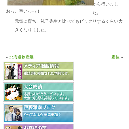
から行いまし
おっ、重いっっ！
た。
元気に育ち、礼子先生と比べてもビックリするくらい大
きくなりました。
«
北海道物産展
霜柱
»