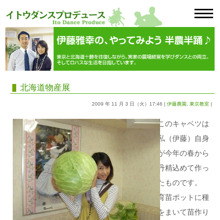
北海道物産展
2009 年 11 月 3 日（火）17:46 |
伊藤農園
,
東京教室
|
このキャベツは
私（伊藤）自身
が今年の春から
丹精込めて作っ
たものです。
育苗ポットに種
をまいて苗作り